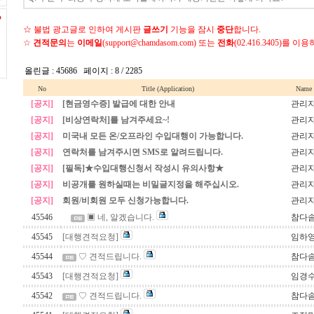
☆ 불법 광고글로 인하여 게시판
글쓰기
기능을 잠시
중단
합니다.
☆
견적문의
는
이메일
(support@chamdasom.com) 또는
전화
(02.416.3405)를 
올린글 : 45686 페이지 : 8 / 2285
No
Title (Application)
Name
[공지]
[현금영수증] 발급에 대한 안내
관리
[공지]
[비상연락처]를 남겨주세요~!
관리
[공지]
미국내 모든 온/오프라인 수입대행이 가능합니다.
관리
[공지]
연락처를 남겨주시면 SMS로 알려드립니다.
관리
[공지]
[필독]★수입대행신청서 작성시 유의사항★
관리
[공지]
비공개를 원하실때는 비밀글지정을 해주십시오.
관리
[공지]
회원/비회원 모두 신청가능합니다.
관리
45546
▣ 네, 알겠습니다.
참다
45545
[대행견적요청]
임하
45544
♡ 견적드립니다.
참다
45543
[대행견적요청]
임경
45542
♡ 견적드립니다.
참다