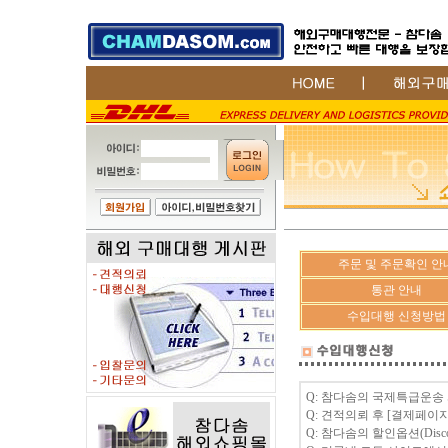
주문 및 주문확인 안
통관 안내
수입대행 신청방법
Q: 참다솜의 국제특급운송
Q: 견적의뢰 후 [결제페이
Q: 참다솜의 할인옵션(Disco