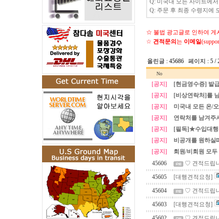
Q: 미국내 모든 사이트에
Q: 주문 후 최종 수령지
☆ 불법 광고글로 인하여 
☆
견적문의
는
이메일
(supp
올린글 : 45686 페이지 : 5 / 
No
[공지]
[현금영수증] 발
[공지]
[비상연락처]를 
[공지]
미국내 모든 온/
[공지]
연락처를 남겨주시
[공지]
[필독]★수입대
[공지]
비공개를 원하실
[공지]
회원/비회원 모두
45606
♡ 견적드립니
45605
[대행견적요청]
45604
♡ 견적드립니
45603
[대행견적요청]
45602
♡ 견적드립니